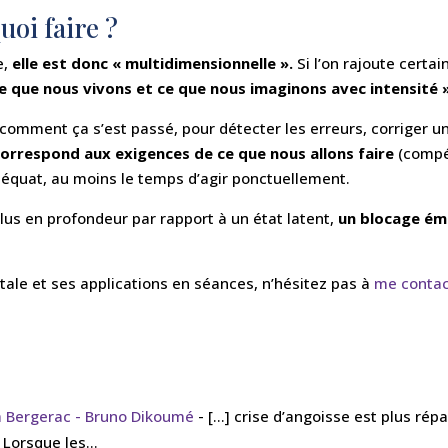
uoi faire ?
e,
elle est donc « multidimensionnelle ».
Si l’on rajoute certa
 ce que nous vivons et ce que nous imaginons avec intensité 
é, comment ça s’est passé, pour détecter les erreurs, corriger 
orrespond aux exigences de ce que nous allons faire
(compét
déquat, au moins le temps d’agir ponctuellement.
r plus en profondeur par rapport à un état latent,
un blocage ém
tale et ses applications en séances, n’hésitez pas à
me contac
 Bergerac - Bruno Dikoumé
- […] crise d’angoisse est plus r
 Lorsque les…